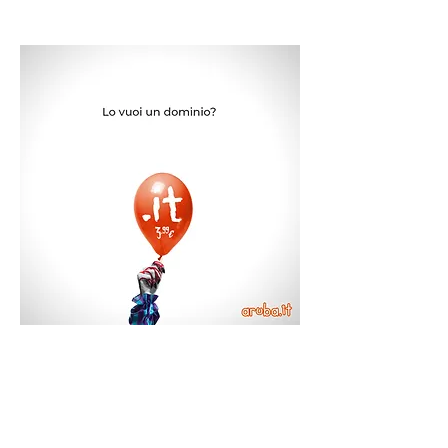
© leobi | P.IVA
02284120512